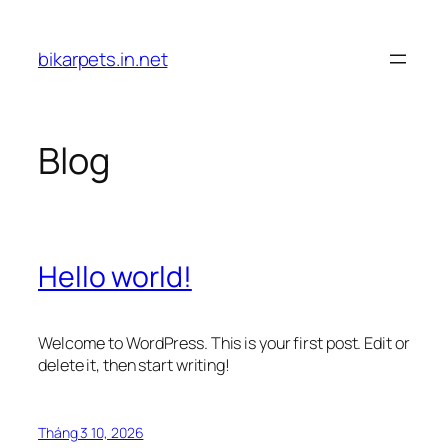
Chuyển
đến
bikarpets.in.net
phần
nội
dung
Blog
Hello world!
Welcome to WordPress. This is your first post. Edit or
delete it, then start writing!
Tháng 3 10, 2026